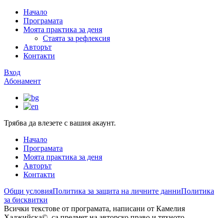
Начало
Програмата
Моята практика за деня
Стаята за рефлексия
Авторът
Контакти
Вход
Абонамент
Трябва да влезете с вашия акаунт.
Начало
Програмата
Моята практика за деня
Авторът
Контакти
Общи условия
Политика за защита на личните данни
Политика
за бисквитки
Всички текстове от програмата, написани от Камелия
Хаджийска©, са предмет на авторско право и тяхното