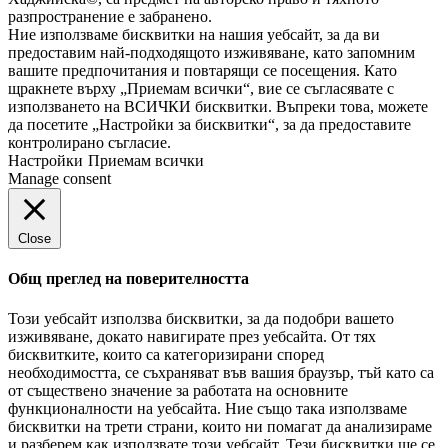
разпространение е забранено.
Ние използваме бисквитки на нашия уебсайт, за да ви
предоставим най-подходящото изживяване, като запомним
вашите предпочитания и повтарящи се посещения. Като
щракнете върху „Приемам всички“, вие се съгласявате с
използването на ВСИЧКИ бисквитки. Въпреки това, можете
да посетите „Настройки за бисквитки“, за да предоставите
контролирано съгласие.
Настройки
Приемам всички
Manage consent
Close
Общ преглед на поверителността
Този уебсайт използва бисквитки, за да подобри вашето
изживяване, докато навигирате през уебсайта. От тях
бисквитките, които са категоризирани според
необходимостта, се съхраняват във вашия браузър, тъй като са
от съществено значение за работата на основните
функционалности на уебсайта. Ние също така използваме
бисквитки на трети страни, които ни помагат да анализираме
и разберем как използвате този уебсайт. Тези бисквитки ще се